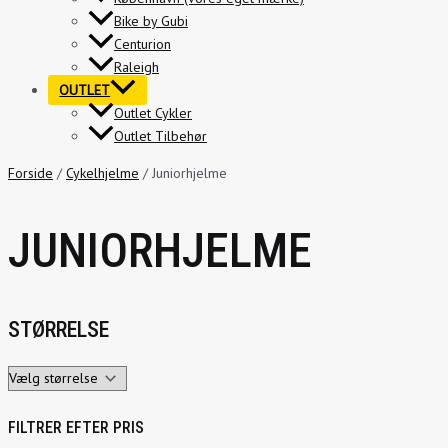
Bike by Gubi
Centurion
Raleigh
OUTLET
Outlet Cykler
Outlet Tilbehør
Forside
/
Cykelhjelme
/ Juniorhjelme
JUNIORHJELME
STØRRELSE
FILTRER EFTER PRIS