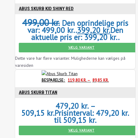
ABUS SKURB KID SHINY RED
499,00
kr.
Den oprindelige pris
var: 499,00 kr..
399,20
kr.
Den
aktuelle pris er: 399,20 kr..
VÆLG VARIANT
Dette vare har flere varianter. Mulighederne kan vælges på
varesiden
BESPARELSE:
119,80
KR.
–
89,85
KR.
ABUS SKURB TITAN
479,20
kr.
–
509,15
kr.
Prisinterval: 479,20 kr.
til 509,15 kr.
VÆLG VARIANT