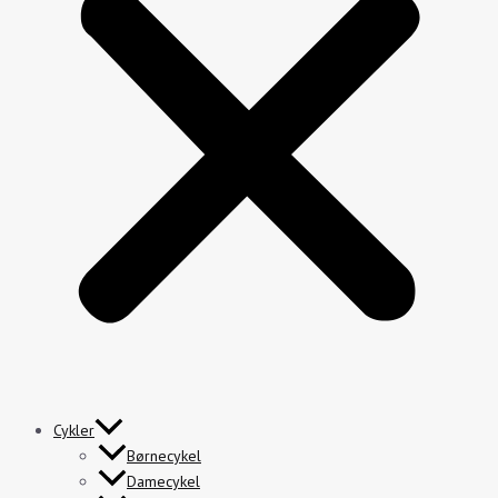
Cykler
Børnecykel
Damecykel