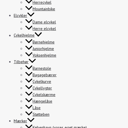
Herrecykel
Mountainbike
Elcykler
Dame elcykel
Herre elcykel
Cykelhjelme
Børnehjelme
Juniorhjelme
Voksenhjelme
Tilbehør
Barnestole
Bagagebærer
Cykelkurve
Cykellygter
Cykelskærme
Hængelåse
Låse
Støtteben
Mærker
København (vores eget mærke)