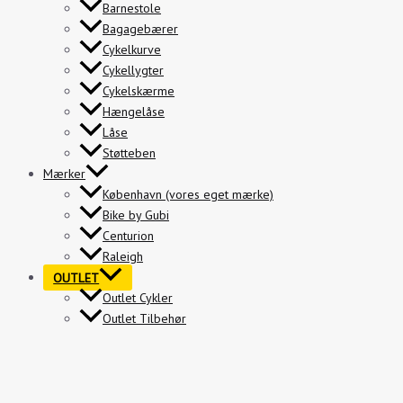
Barnestole
Bagagebærer
Cykelkurve
Cykellygter
Cykelskærme
Hængelåse
Låse
Støtteben
Mærker
København (vores eget mærke)
Bike by Gubi
Centurion
Raleigh
OUTLET
Outlet Cykler
Outlet Tilbehør