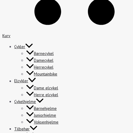
Kurv
Cykler
Børnecykel
Damecykel
Herrecykel
Mountainbike
Elcykler
Dame elcykel
Herre elcykel
Cykelhjelme
Børnehjelme
Juniorhjelme
Voksenhjelme
Tilbehør