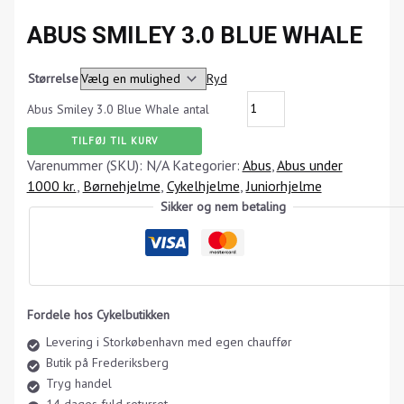
ABUS SMILEY 3.0 BLUE WHALE
Størrelse
Ryd
Abus Smiley 3.0 Blue Whale antal
TILFØJ TIL KURV
Varenummer (SKU):
N/A
Kategorier:
Abus
,
Abus under
1000 kr.
,
Børnehjelme
,
Cykelhjelme
,
Juniorhjelme
Sikker og nem betaling
Fordele hos Cykelbutikken
Levering i Storkøbenhavn med egen chauffør
Butik på Frederiksberg
Tryg handel
14 dages fuld returret