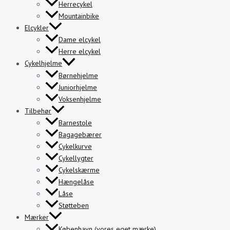
Herrecykel
Mountainbike
Elcykler
Dame elcykel
Herre elcykel
Cykelhjelme
Børnehjelme
Juniorhjelme
Voksenhjelme
Tilbehør
Barnestole
Bagagebærer
Cykelkurve
Cykellygter
Cykelskærme
Hængelåse
Låse
Støtteben
Mærker
København (vores eget mærke)