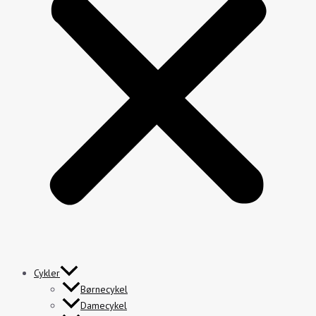
Cykler
Børnecykel
Damecykel