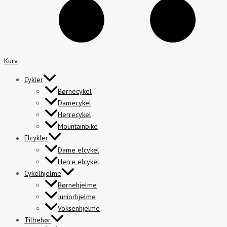
Kurv
Cykler
Børnecykel
Damecykel
Herrecykel
Mountainbike
Elcykler
Dame elcykel
Herre elcykel
Cykelhjelme
Børnehjelme
Juniorhjelme
Voksenhjelme
Tilbehør