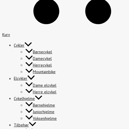
Kurv
Cykler
Børnecykel
Damecykel
Herrecykel
Mountainbike
Elcykler
Dame elcykel
Herre elcykel
Cykelhjelme
Børnehjelme
Juniorhjelme
Voksenhjelme
Tilbehør