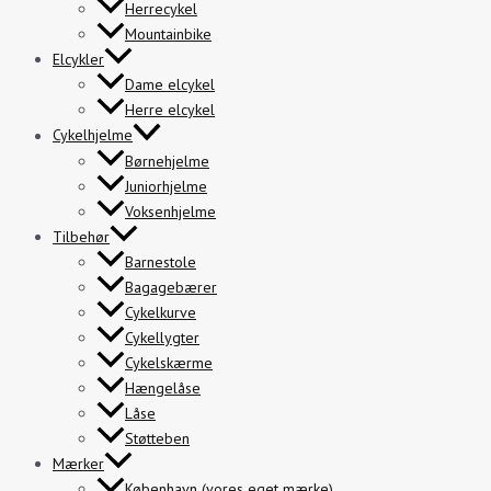
Herrecykel
Mountainbike
Elcykler
Dame elcykel
Herre elcykel
Cykelhjelme
Børnehjelme
Juniorhjelme
Voksenhjelme
Tilbehør
Barnestole
Bagagebærer
Cykelkurve
Cykellygter
Cykelskærme
Hængelåse
Låse
Støtteben
Mærker
København (vores eget mærke)