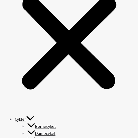
Cykler
Børnecykel
Damecykel