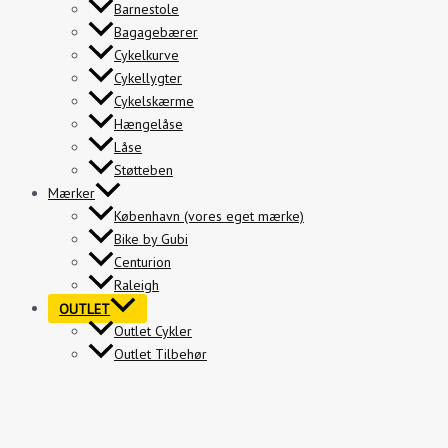
Barnestole
Bagagebærer
Cykelkurve
Cykellygter
Cykelskærme
Hængelåse
Låse
Støtteben
Mærker
København (vores eget mærke)
Bike by Gubi
Centurion
Raleigh
OUTLET
Outlet Cykler
Outlet Tilbehør