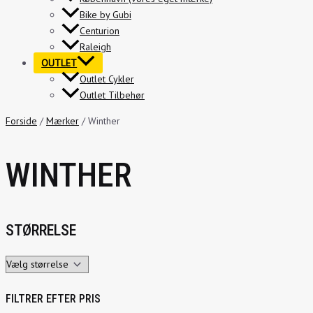
Bike by Gubi
Centurion
Raleigh
OUTLET
Outlet Cykler
Outlet Tilbehør
Forside
/
Mærker
/ Winther
WINTHER
STØRRELSE
FILTRER EFTER PRIS