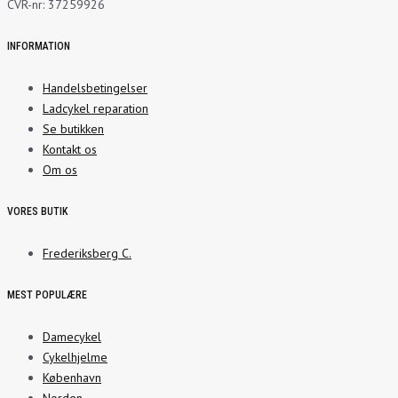
CVR-nr: 37259926
INFORMATION
Handelsbetingelser
Ladcykel reparation
Se butikken
Kontakt os
Om os
VORES BUTIK
Frederiksberg C.
MEST POPULÆRE
Damecykel
Cykelhjelme
København
Norden