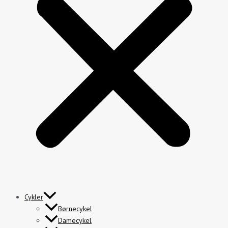
Cykler
Børnecykel
Damecykel