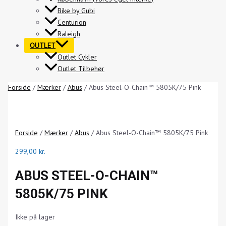
Bike by Gubi
Centurion
Raleigh
OUTLET
Outlet Cykler
Outlet Tilbehør
Forside
/
Mærker
/
Abus
/ Abus Steel-O-Chain™ 5805K/75 Pink
Forside
/
Mærker
/
Abus
/ Abus Steel-O-Chain™ 5805K/75 Pink
299,00
kr.
ABUS STEEL-O-CHAIN™
5805K/75 PINK
Ikke på lager