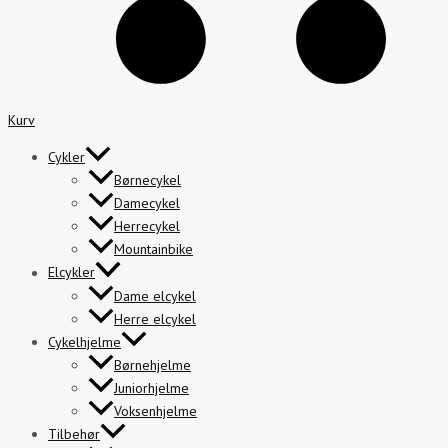
Kurv
Cykler
Børnecykel
Damecykel
Herrecykel
Mountainbike
Elcykler
Dame elcykel
Herre elcykel
Cykelhjelme
Børnehjelme
Juniorhjelme
Voksenhjelme
Tilbehør