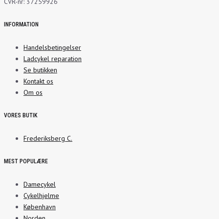
CVR-nr: 37259926
INFORMATION
Handelsbetingelser
Ladcykel reparation
Se butikken
Kontakt os
Om os
VORES BUTIK
Frederiksberg C.
MEST POPULÆRE
Damecykel
Cykelhjelme
København
Norden