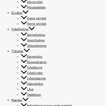
Herrecykel
Mountainbike
Elcykler
Dame elcykel
Herre elcykel
Cykelhjelme
Børnehjelme
Juniorhjelme
Voksenhjelme
Tilbehør
Barnestole
Bagagebærer
Cykelkurve
Cykellygter
Cykelskærme
Hængelåse
Låse
Støtteben
Mærker
København (vores eget mærke)