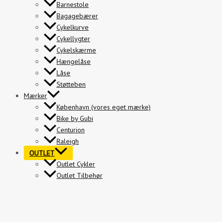
Barnestole
Bagagebærer
Cykelkurve
Cykellygter
Cykelskærme
Hængelåse
Låse
Støtteben
Mærker
København (vores eget mærke)
Bike by Gubi
Centurion
Raleigh
OUTLET
Outlet Cykler
Outlet Tilbehør