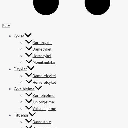
Kurv
Cykler
Børnecykel
Damecykel
Herrecykel
Mountainbike
Elcykler
Dame elcykel
Herre elcykel
Cykelhjelme
Børnehjelme
Juniorhjelme
Voksenhjelme
Tilbehør
Barnestole