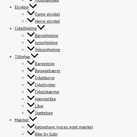
Mountainbike
Elcykler
Dame elcykel
Herre elcykel
Cykelhjelme
Børnehjelme
Juniorhjelme
Voksenhjelme
Tilbehør
Barnestole
Bagagebærer
Cykelkurve
Cykellygter
Cykelskærme
Hængelåse
Låse
Støtteben
Mærker
København (vores eget mærke)
Bike by Gubi