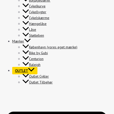
Bagagebærer
Cykelkurve
Cykellygter
Cykelskærme
Hængelåse
Låse
Støtteben
Mærker
København (vores eget mærke)
Bike by Gubi
Centurion
Raleigh
OUTLET
Outlet Cykler
Outlet Tilbehør