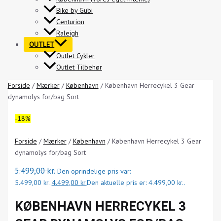
Bike by Gubi
Centurion
Raleigh
OUTLET
Outlet Cykler
Outlet Tilbehør
Forside
/
Mærker
/
København
/ København Herrecykel 3 Gear
dynamolys for/bag Sort
-18%
Forside
/
Mærker
/
København
/ København Herrecykel 3 Gear
dynamolys for/bag Sort
5.499,00
kr.
Den oprindelige pris var:
5.499,00 kr..
4.499,00
kr.
Den aktuelle pris er: 4.499,00 kr..
KØBENHAVN HERRECYKEL 3