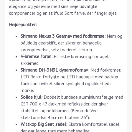
elegance og ydeevne med sine nøje udvalgte
komponenter og en stilfuld Sort farve, der fanger øjet.
Højdepunkter:
Shimano Nexus 3 Gearnav med fodbremse:
Nem og
pålidelig gearskift, der sikrer en behagelig
køreoplevelse, selv i varieret terræn.
V-bremse foran:
Effektiv bremsning for øget
sikkerhed.
Shimano DH-3N31 dynamofornav:
Med forkromet
LED Retro forlygte og LED baglygte med backup
funktion, hvilket sikrer synlighed og sikkerhed i
mørke.
Solide hjul:
Dobbelt bundede aluminiumsfælge med
CST 700 x 47 dæk med reflekssider, der giver
stabilitet og holdbarhed. (Bemærk: Ved
stelstørrelse 45cm er hjulene 26″).
Wittkop Big Seat sadel:
Ekstra komfortabel sadel,
der gør lange ture mere behagelige.