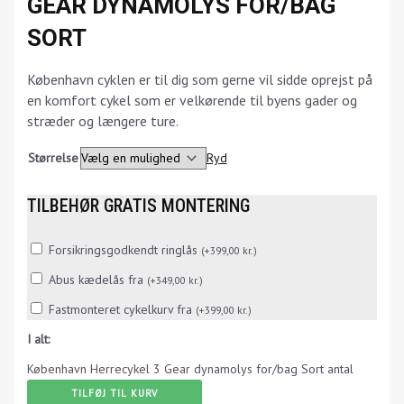
GEAR DYNAMOLYS FOR/BAG
SORT
København cyklen er til dig som gerne vil sidde oprejst på
en komfort cykel som er velkørende til byens gader og
stræder og længere ture.
Størrelse
Ryd
TILBEHØR GRATIS MONTERING
Forsikringsgodkendt ringlås
(
+
399,00
kr.
)
Abus kædelås fra
(
+
349,00
kr.
)
Fastmonteret cykelkurv fra
(
+
399,00
kr.
)
I alt:
København Herrecykel 3 Gear dynamolys for/bag Sort antal
TILFØJ TIL KURV