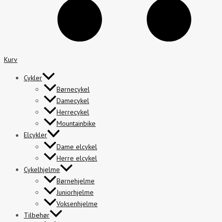
Kurv
Cykler
Børnecykel
Damecykel
Herrecykel
Mountainbike
Elcykler
Dame elcykel
Herre elcykel
Cykelhjelme
Børnehjelme
Juniorhjelme
Voksenhjelme
Tilbehør