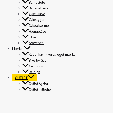
Barnestole
Bagagebærer
Cykelkurve
Cykellygter
Cykelskærme
Hængelåse
Låse
Støtteben
Mærker
København (vores eget mærke)
Bike by Gubi
Centurion
Raleigh
OUTLET
Outlet Cykler
Outlet Tilbehør