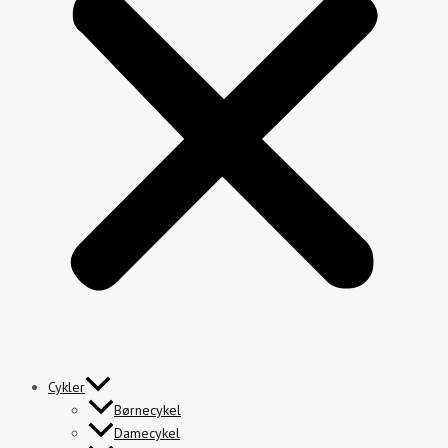
Cykler
Børnecykel
Damecykel