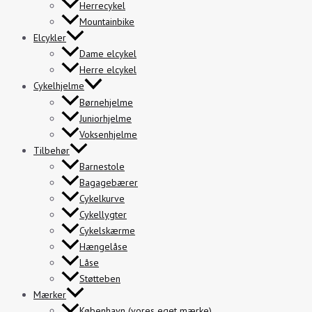
Herrecykel
Mountainbike
Elcykler
Dame elcykel
Herre elcykel
Cykelhjelme
Børnehjelme
Juniorhjelme
Voksenhjelme
Tilbehør
Barnestole
Bagagebærer
Cykelkurve
Cykellygter
Cykelskærme
Hængelåse
Låse
Støtteben
Mærker
København (vores eget mærke)