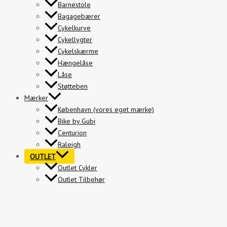
Barnestole
Bagagebærer
Cykelkurve
Cykellygter
Cykelskærme
Hængelåse
Låse
Støtteben
Mærker
København (vores eget mærke)
Bike by Gubi
Centurion
Raleigh
OUTLET
Outlet Cykler
Outlet Tilbehør