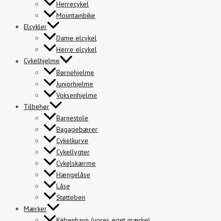
Herrecykel
Mountainbike
Elcykler
Dame elcykel
Herre elcykel
Cykelhjelme
Børnehjelme
Juniorhjelme
Voksenhjelme
Tilbehør
Barnestole
Bagagebærer
Cykelkurve
Cykellygter
Cykelskærme
Hængelåse
Låse
Støtteben
Mærker
København (vores eget mærke)