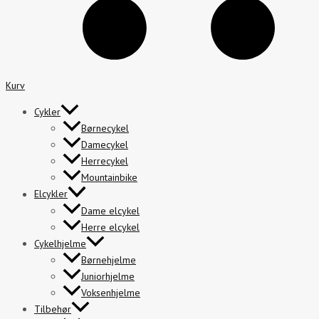
Kurv
Cykler
Børnecykel
Damecykel
Herrecykel
Mountainbike
Elcykler
Dame elcykel
Herre elcykel
Cykelhjelme
Børnehjelme
Juniorhjelme
Voksenhjelme
Tilbehør