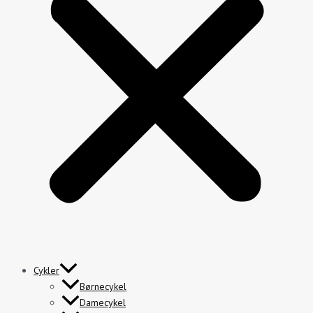
Cykler
Børnecykel
Damecykel