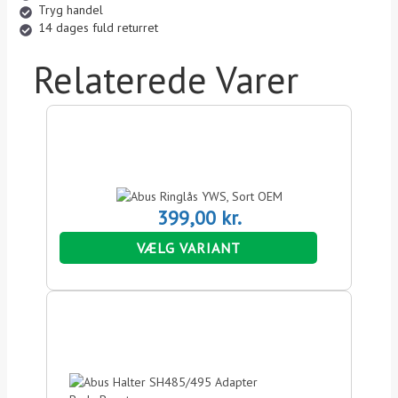
d
Tryg handel
a
14 dages fuld returret
n
t
Relaterede Varer
a
l
399,00
kr.
VÆLG VARIANT