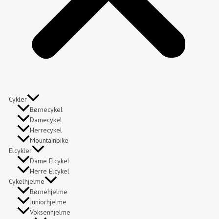
Cykler
Børnecykel
Damecykel
Herrecykel
Mountainbike
Elcykler
Dame Elcykel
Herre Elcykel
Cykelhjelme
Børnehjelme
Juniorhjelme
Voksenhjelme