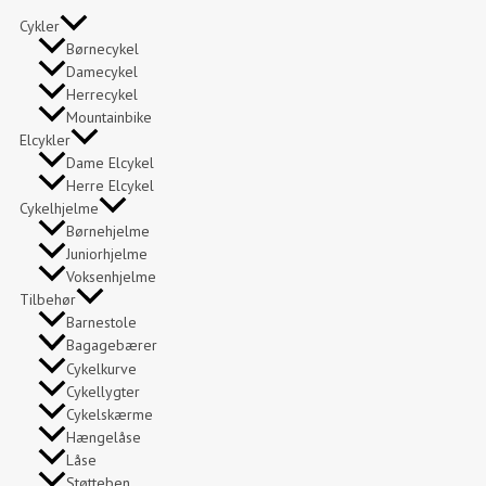
Cykler
Børnecykel
Damecykel
Herrecykel
Mountainbike
Elcykler
Dame Elcykel
Herre Elcykel
Cykelhjelme
Børnehjelme
Juniorhjelme
Voksenhjelme
Tilbehør
Barnestole
Bagagebærer
Cykelkurve
Cykellygter
Cykelskærme
Hængelåse
Låse
Støtteben