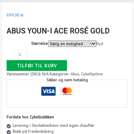
A
699,00
kr.
b
u
ABUS YOUN-I ACE ROSÉ GOLD
s
Y
Størrelse
Ryd
o
u
n
-
TILFØJ TIL KURV
I
Varenummer (SKU):
N/A
Kategorier:
Abus
,
Cykelhjelme
A
Sikker og nem betaling
C
E
R
o
s
é
G
Fordele hos Cykelbutikken
o
Levering i Storkøbenhavn med egen chauffør
l
Butik på Frederiksberg