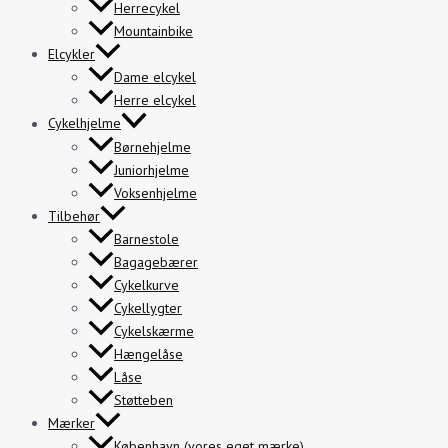
Herrecykel
Mountainbike
Elcykler
Dame elcykel
Herre elcykel
Cykelhjelme
Børnehjelme
Juniorhjelme
Voksenhjelme
Tilbehør
Barnestole
Bagagebærer
Cykelkurve
Cykellygter
Cykelskærme
Hængelåse
Låse
Støtteben
Mærker
København (vores eget mærke)