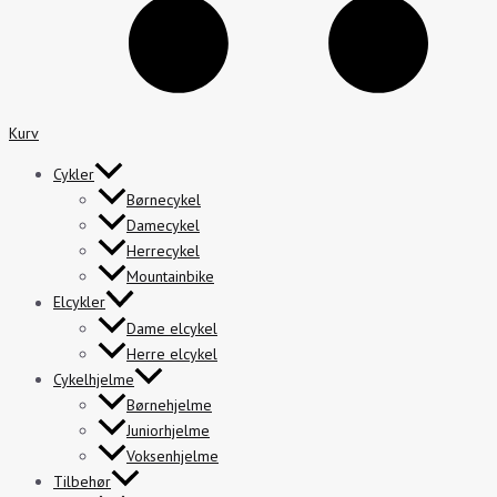
Kurv
Cykler
Børnecykel
Damecykel
Herrecykel
Mountainbike
Elcykler
Dame elcykel
Herre elcykel
Cykelhjelme
Børnehjelme
Juniorhjelme
Voksenhjelme
Tilbehør