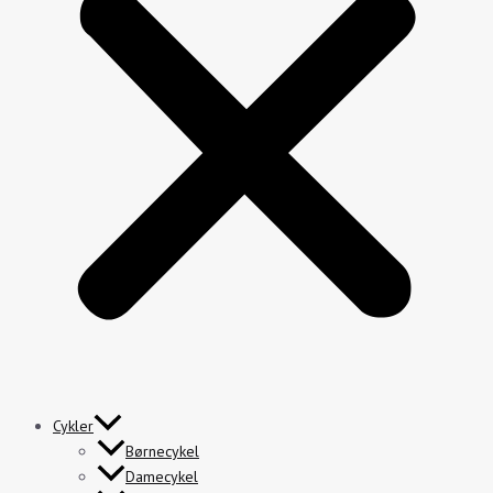
Cykler
Børnecykel
Damecykel