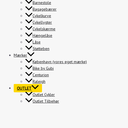
Barnestole
Bagagebærer
Cykelkurve
Cykellygter
Cykelskærme
Hængelåse
Låse
Støtteben
Mærker
København (vores eget mærke)
Bike by Gubi
Centurion
Raleigh
OUTLET
Outlet Cykler
Outlet Tilbehør