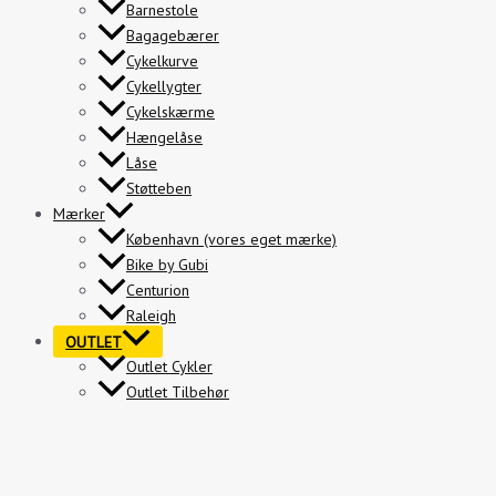
Barnestole
Bagagebærer
Cykelkurve
Cykellygter
Cykelskærme
Hængelåse
Låse
Støtteben
Mærker
København (vores eget mærke)
Bike by Gubi
Centurion
Raleigh
OUTLET
Outlet Cykler
Outlet Tilbehør