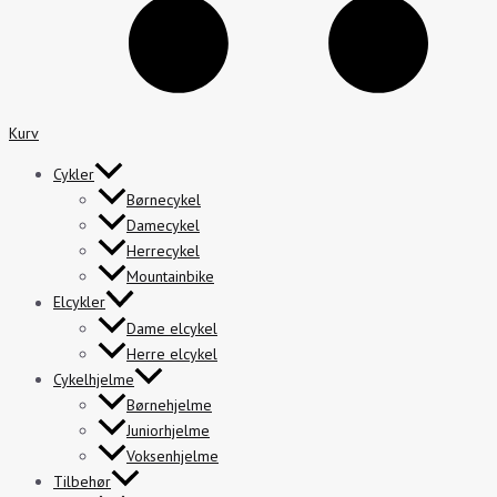
Kurv
Cykler
Børnecykel
Damecykel
Herrecykel
Mountainbike
Elcykler
Dame elcykel
Herre elcykel
Cykelhjelme
Børnehjelme
Juniorhjelme
Voksenhjelme
Tilbehør