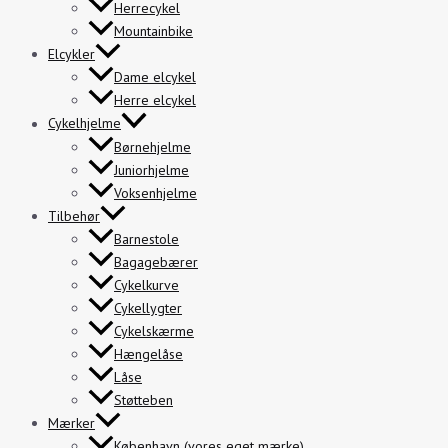
Herrecykel
Mountainbike
Elcykler
Dame elcykel
Herre elcykel
Cykelhjelme
Børnehjelme
Juniorhjelme
Voksenhjelme
Tilbehør
Barnestole
Bagagebærer
Cykelkurve
Cykellygter
Cykelskærme
Hængelåse
Låse
Støtteben
Mærker
København (vores eget mærke)