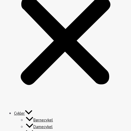
Cykler
Børnecykel
Damecykel