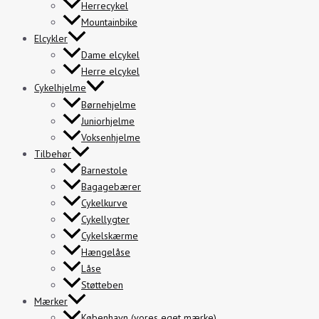
Herrecykel
Mountainbike
Elcykler
Dame elcykel
Herre elcykel
Cykelhjelme
Børnehjelme
Juniorhjelme
Voksenhjelme
Tilbehør
Barnestole
Bagagebærer
Cykelkurve
Cykellygter
Cykelskærme
Hængelåse
Låse
Støtteben
Mærker
København (vores eget mærke)