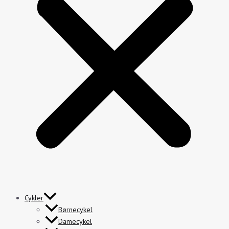
Cykler
Børnecykel
Damecykel