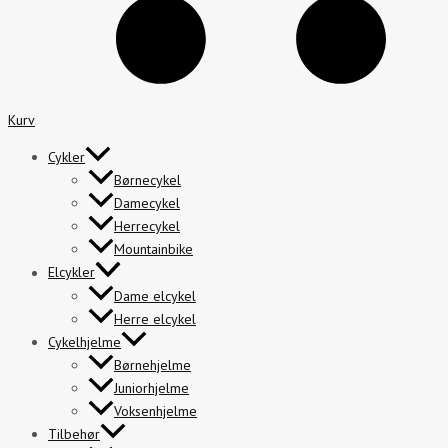
Kurv
Cykler
Børnecykel
Damecykel
Herrecykel
Mountainbike
Elcykler
Dame elcykel
Herre elcykel
Cykelhjelme
Børnehjelme
Juniorhjelme
Voksenhjelme
Tilbehør