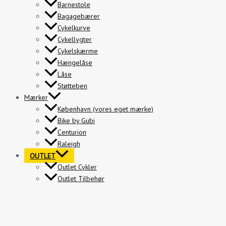
Barnestole
Bagagebærer
Cykelkurve
Cykellygter
Cykelskærme
Hængelåse
Låse
Støtteben
Mærker
København (vores eget mærke)
Bike by Gubi
Centurion
Raleigh
OUTLET
Outlet Cykler
Outlet Tilbehør