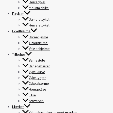
Herrecykel
Mountainbike
Elcykler
Dame elcykel
Herre elcykel
Cykelhjelme
Børnehjelme
Juniorhjelme
Voksenhjelme
Tilbehør
Barnestole
Bagagebærer
Cykelkurve
Cykellygter
Cykelskærme
Hængelåse
Låse
Støtteben
Mærker
København (vores eget mærke)