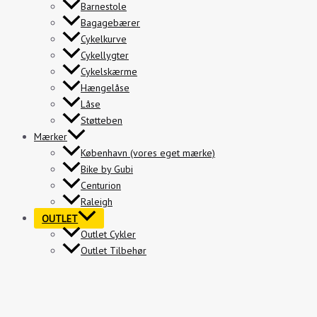
Barnestole
Bagagebærer
Cykelkurve
Cykellygter
Cykelskærme
Hængelåse
Låse
Støtteben
Mærker
København (vores eget mærke)
Bike by Gubi
Centurion
Raleigh
OUTLET
Outlet Cykler
Outlet Tilbehør