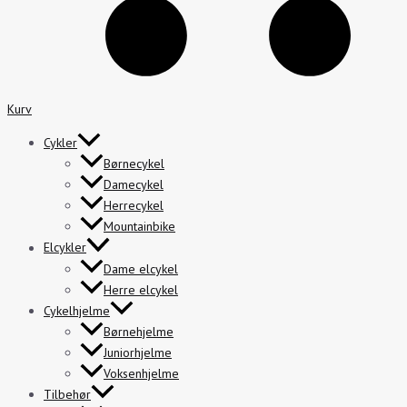
Kurv
Cykler
Børnecykel
Damecykel
Herrecykel
Mountainbike
Elcykler
Dame elcykel
Herre elcykel
Cykelhjelme
Børnehjelme
Juniorhjelme
Voksenhjelme
Tilbehør