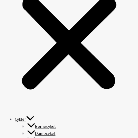
Cykler
Børnecykel
Damecykel