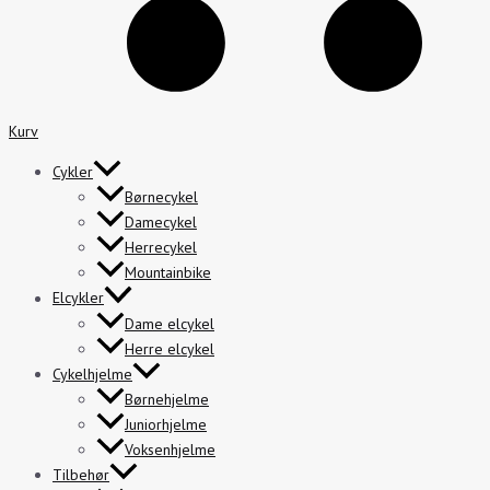
Kurv
Cykler
Børnecykel
Damecykel
Herrecykel
Mountainbike
Elcykler
Dame elcykel
Herre elcykel
Cykelhjelme
Børnehjelme
Juniorhjelme
Voksenhjelme
Tilbehør