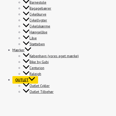
Barnestole
Bagagebærer
Cykelkurve
Cykellygter
Cykelskærme
Hængelåse
Låse
Støtteben
Mærker
København (vores eget mærke)
Bike by Gubi
Centurion
Raleigh
OUTLET
Outlet Cykler
Outlet Tilbehør