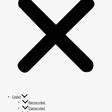
Cykler
Børnecykel
Damecykel