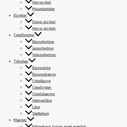
Herrecykel
Mountainbike
Elcykler
Dame elcykel
Herre elcykel
Cykelhjelme
Børnehjelme
Juniorhjelme
Voksenhjelme
Tilbehør
Barnestole
Bagagebærer
Cykelkurve
Cykellygter
Cykelskærme
Hængelåse
Låse
Støtteben
Mærker
København (vores eget mærke)