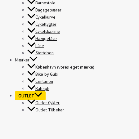
Barnestole
Bagagebærer
Cykelkurve
Cykellygter
Cykelskærme
Hængelåse
Låse
Støtteben
Mærker
København (vores eget mærke)
Bike by Gubi
Centurion
Raleigh
OUTLET
Outlet Cykler
Outlet Tilbehør