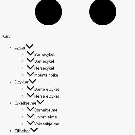
Kurv
Cykler
Børnecykel
Damecykel
Herrecykel
Mountainbike
Elcykler
Dame elcykel
Herre elcykel
Cykelhjelme
Børnehjelme
Juniorhjelme
Voksenhjelme
Tilbehør