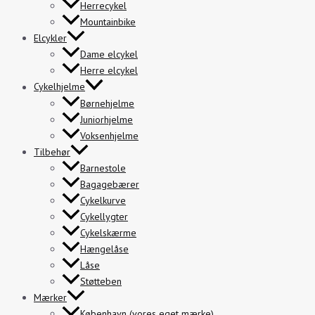
Herrecykel
Mountainbike
Elcykler
Dame elcykel
Herre elcykel
Cykelhjelme
Børnehjelme
Juniorhjelme
Voksenhjelme
Tilbehør
Barnestole
Bagagebærer
Cykelkurve
Cykellygter
Cykelskærme
Hængelåse
Låse
Støtteben
Mærker
København (vores eget mærke)