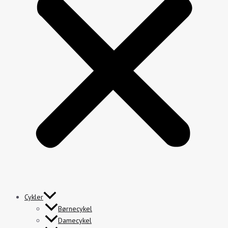
Cykler
Børnecykel
Damecykel