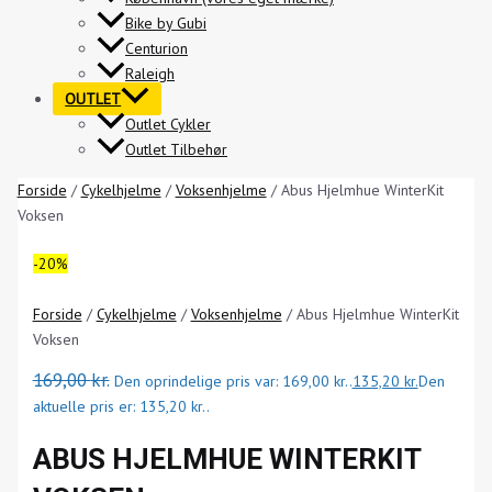
Bike by Gubi
Centurion
Raleigh
OUTLET
Outlet Cykler
Outlet Tilbehør
Forside
/
Cykelhjelme
/
Voksenhjelme
/ Abus Hjelmhue WinterKit
Voksen
-20%
Forside
/
Cykelhjelme
/
Voksenhjelme
/ Abus Hjelmhue WinterKit
Voksen
169,00
kr.
Den oprindelige pris var: 169,00 kr..
135,20
kr.
Den
aktuelle pris er: 135,20 kr..
ABUS HJELMHUE WINTERKIT