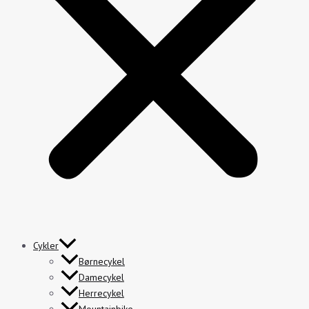
Cykler
Børnecykel
Damecykel
Herrecykel