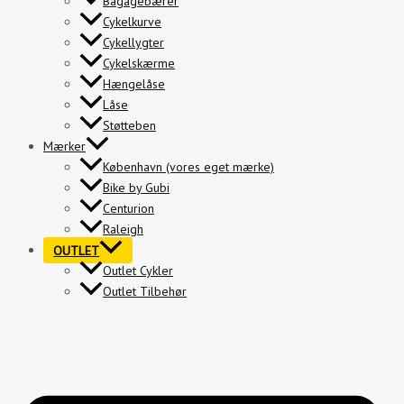
Bagagebærer
Cykelkurve
Cykellygter
Cykelskærme
Hængelåse
Låse
Støtteben
Mærker
København (vores eget mærke)
Bike by Gubi
Centurion
Raleigh
OUTLET
Outlet Cykler
Outlet Tilbehør