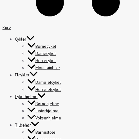
Kurv
Cykler
Børnecykel
Damecykel
Herrecykel
Mountainbike
Elcykler
Dame elcykel
Herre elcykel
Cykelhjelme
Børnehjelme
Juniorhjelme
Voksenhjelme
Tilbehør
Barnestole