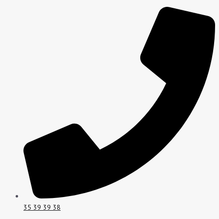
Gå
Mindste
Højeste
til
pris
pris
indholdet
35 39 39 38