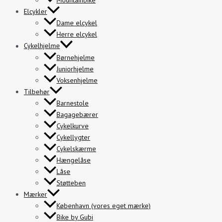
Mountainbike
Elcykler
Dame elcykel
Herre elcykel
Cykelhjelme
Børnehjelme
Juniorhjelme
Voksenhjelme
Tilbehør
Barnestole
Bagagebærer
Cykelkurve
Cykellygter
Cykelskærme
Hængelåse
Låse
Støtteben
Mærker
København (vores eget mærke)
Bike by Gubi