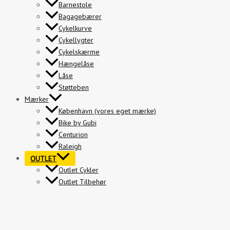
Barnestole
Bagagebærer
Cykelkurve
Cykellygter
Cykelskærme
Hængelåse
Låse
Støtteben
Mærker
København (vores eget mærke)
Bike by Gubi
Centurion
Raleigh
OUTLET
Outlet Cykler
Outlet Tilbehør