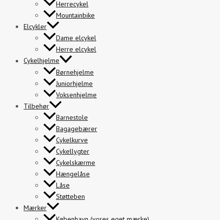
Herrecykel
Mountainbike
Elcykler
Dame elcykel
Herre elcykel
Cykelhjelme
Børnehjelme
Juniorhjelme
Voksenhjelme
Tilbehør
Barnestole
Bagagebærer
Cykelkurve
Cykellygter
Cykelskærme
Hængelåse
Låse
Støtteben
Mærker
København (vores eget mærke)