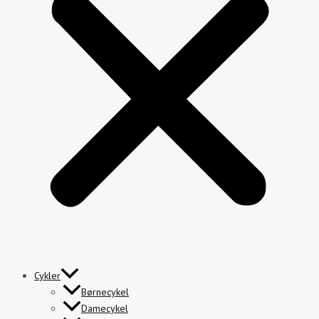
Cykler
Børnecykel
Damecykel