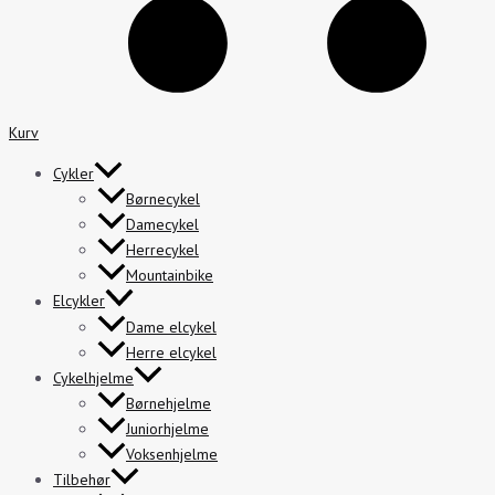
Kurv
Cykler
Børnecykel
Damecykel
Herrecykel
Mountainbike
Elcykler
Dame elcykel
Herre elcykel
Cykelhjelme
Børnehjelme
Juniorhjelme
Voksenhjelme
Tilbehør