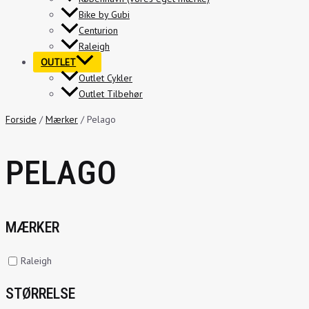
Bike by Gubi
Centurion
Raleigh
OUTLET
Outlet Cykler
Outlet Tilbehør
Forside
/
Mærker
/ Pelago
PELAGO
MÆRKER
Raleigh
STØRRELSE