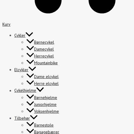
Kurv
Cykler
Børnecykel
Damecykel
Herrecykel
Mountainbike
Elcykler
Dame elcykel
Herre elcykel
Cykelhjelme
Børnehjelme
Juniorhjelme
Voksenhjelme
Tilbehør
Barnestole
Bagagebærer