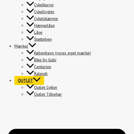
Cykelkurve
Cykellygter
Cykelskærme
Hængelåse
Låse
Støtteben
Mærker
København (vores eget mærke)
Bike by Gubi
Centurion
Raleigh
OUTLET
Outlet Cykler
Outlet Tilbehør