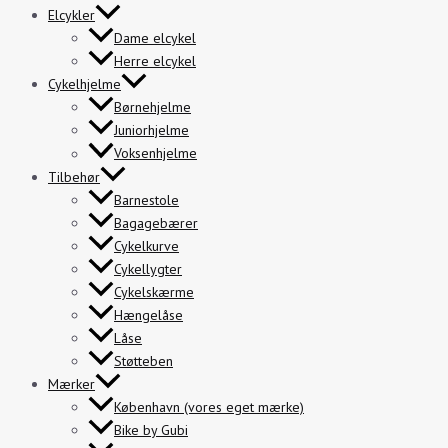
Elcykler
Dame elcykel
Herre elcykel
Cykelhjelme
Børnehjelme
Juniorhjelme
Voksenhjelme
Tilbehør
Barnestole
Bagagebærer
Cykelkurve
Cykellygter
Cykelskærme
Hængelåse
Låse
Støtteben
Mærker
København (vores eget mærke)
Bike by Gubi